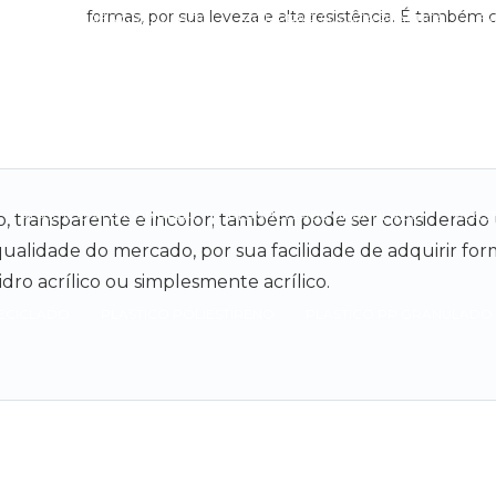
formas, por sua leveza e alta resistência. É também 
COMPRAR ABS GRANULADO
COMPRAR SUCATA PLASTICA
EM
 PLÁSTICOS
FORNECEDOR DE POLICARBONATO GRANULADO
PLÁSTICO ABS COMPRAR
PLASTICO ABS GRANULADO
PLAS
do, transparente e incolor; também pode ser considerad
ualidade do mercado, por sua facilidade de adquirir for
dro acrílico ou simplesmente acrílico.
RECICLADO
PLASTICO POLIESTIRENO
PLASTICO PP GRANULADO
POLICARBONATO PLÁSTICO
POLICARBONATO RECICLADO
P