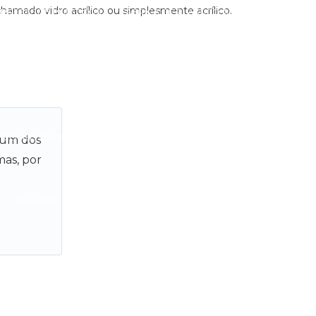
chamado vidro acrílico ou simplesmente acrílico.
PRESAS DE PLÁSTICOS
FABRICA DE PLASTICO ABS
FORNECEDORES DE POLICARBONATO EM SÃO PAULO
TICO ABS ONDE COMPRAR
PLASTICO ABS PREÇO
o um dos
mas, por
PLASTICO PS COMPRAR
PLASTICO PS CRISTAL
OLIESTIRENO RECICLADO
POLIESTIRENO RECICLADO VENDA