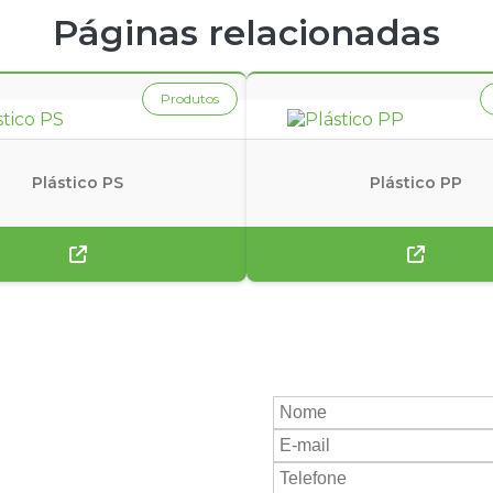
DO PREÇO
PP GRANULADO PRETO
PS GRANULADO
PS REC
Páginas relacionadas
Produtos
Plástico PS
Plástico PP
olicite
orçamento