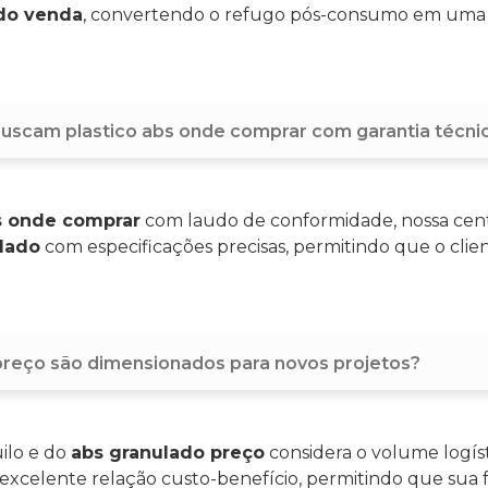
ado venda
, convertendo o refugo pós-consumo em uma a
e buscam plastico abs onde comprar com garantia técni
bs onde comprar
com laudo de conformidade, nossa cent
clado
com especificações precisas, permitindo que o cli
 preço são dimensionados para novos projetos?
ilo e do
abs granulado preço
considera o volume logíst
xcelente relação custo-benefício, permitindo que sua f