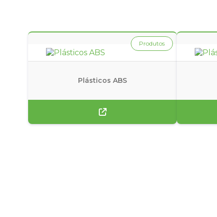
PP GRANULADO PARA INJEÇÃO
PP GRANULA
Produtos
Plásticos ABS
Não perca tempo, s
agora mesmo um 