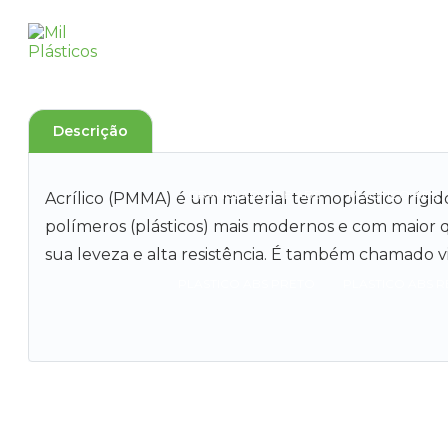
COMPRA DE POLIESTIRENO RECICLADO
FABRICA DE PLASTICO PP
FABRICA DE
Descrição
GRANULADO DE ABS
PLASTICO ABS
Acrílico (PMMA) é um material termoplástico rígi
polímeros (plásticos) mais modernos e com maior q
sua leveza e alta resistência. É também chamado vi
PLASTICO ABS PRETO
PLASTICO ABS 
PLASTICO PS PREÇO
PLASTICO PS RECICLADO