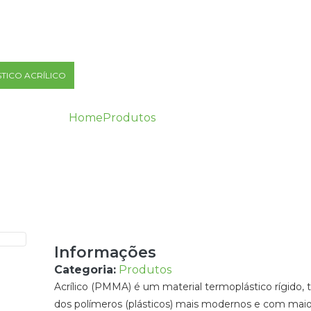
PRODUTOS
TICO ACRÍLICO
PLÁSTICO PC
PLÁSTICO PP
PLÁSTICO PS
Home
Produtos
Plástico Acrílico
Plástico Acrílico
ABS CINZA RECICLADO
ABS GRANULADO
ABS GRANULADO PR
Informações
CLADO
ABS RECICLADO
ABS RECICLADO GRANULADO
ABS 
Categoria:
Produtos
Acrílico (PMMA) é um material termoplástico rígido,
dos polímeros (plásticos) mais modernos e com maior