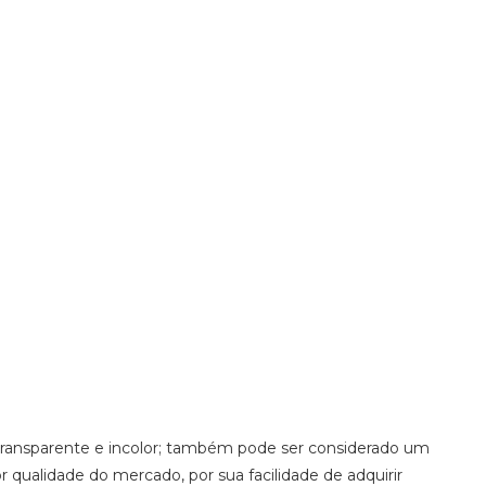
PLÁSTICOS ABS
SERVIÇOS
CONTATO
EÇO
ABS GRANULADO RECICLADO
ABS PC
RECICLADO PREÇO
ABS V0
COMPRA DE PLASTICO PS
 transparente e incolor; também pode ser considerado um
 qualidade do mercado, por sua facilidade de adquirir