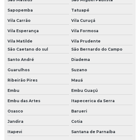
Sapopemba
Tatuapé
Vila Carrão
Vila Curuçá
Vila Esperança
Vila Formosa
Vila Matilde
Vila Prudente
São Caetano do sul
São Bernardo do Campo
Santo André
Diadema
Guarulhos
Suzano
Ribeirão Pires
Mauá
Embu
Embu Guaçú
Embu das Artes
Itapecerica da Serra
Osasco
Barueri
Jandira
Cotia
Itapevi
Santana de Parnaíba