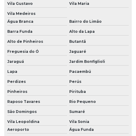
Vila Gustavo
Vila Maria
Sucata plastica a venda
Vila Medeiros
Água Branca
Bairro do Limão
Barra Funda
Alto da Lapa
Alto de Pinheiros
Butantã
Freguesia do Ó
Jaguaré
Jaraguá
Jardim Bonfiglioli
Lapa
Pacaembú
Perdizes
Perús
Pinheiros
Pirituba
Raposo Tavares
Rio Pequeno
São Domingos
Sumaré
Vila Leopoldina
Vila Sonia
Aeroporto
Água Funda