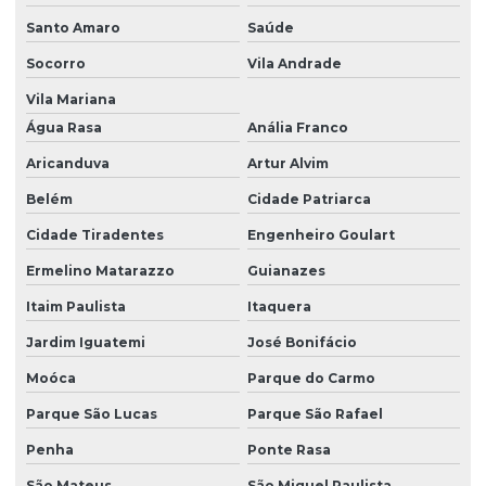
Santo Amaro
Saúde
Socorro
Vila Andrade
Vila Mariana
Água Rasa
Anália Franco
Aricanduva
Artur Alvim
Belém
Cidade Patriarca
Cidade Tiradentes
Engenheiro Goulart
Ermelino Matarazzo
Guianazes
Itaim Paulista
Itaquera
Jardim Iguatemi
José Bonifácio
Moóca
Parque do Carmo
Parque São Lucas
Parque São Rafael
Penha
Ponte Rasa
São Mateus
São Miguel Paulista