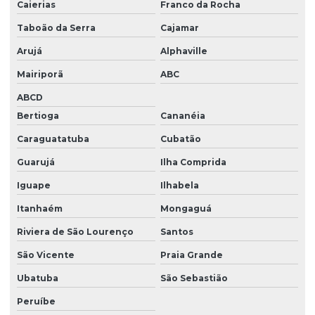
Caierias
Franco da Rocha
Taboão da Serra
Cajamar
Arujá
Alphaville
Mairiporã
ABC
ABCD
Bertioga
Cananéia
Caraguatatuba
Cubatão
Guarujá
Ilha Comprida
Iguape
Ilhabela
Itanhaém
Mongaguá
Riviera de São Lourenço
Santos
São Vicente
Praia Grande
Ubatuba
São Sebastião
Peruíbe