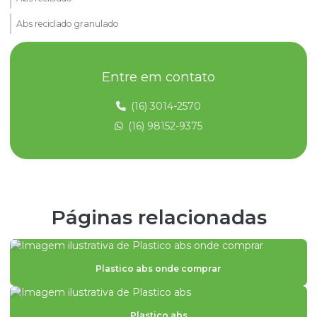
Abs reciclado granulado
Abs reciclado preço
Entre em contato
ABS V0
Compra de plastico ps
(16) 3014-2570
(16) 98152-9375
Compra de poliestireno reciclado
Comprar abs granulado
Comprar sucata plastica
Empresas de plásticos
Páginas relacionadas
Fabrica de plastico abs
Fabrica de plastico pp
Plastico abs onde comprar
Fabrica de plásticos
Fornecedor de policarbonato granulado
Plastico abs