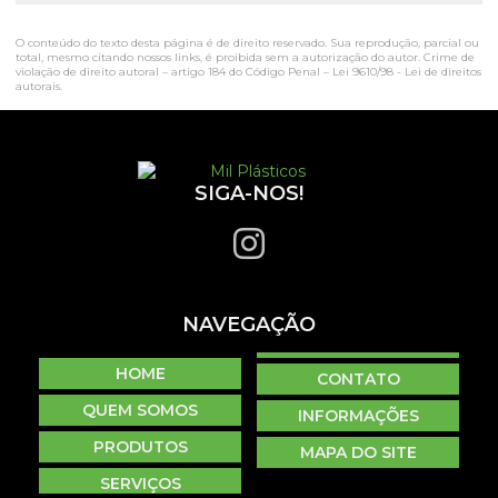
O conteúdo do texto desta página é de direito reservado. Sua reprodução, parcial ou
total, mesmo citando nossos links, é proibida sem a autorização do autor. Crime de
violação de direito autoral – artigo 184 do Código Penal –
Lei 9610/98 - Lei de direitos
autorais
.
SIGA-NOS!
NAVEGAÇÃO
HOME
CONTATO
QUEM SOMOS
INFORMAÇÕES
PRODUTOS
MAPA DO SITE
SERVIÇOS