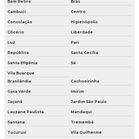
Plastico ps cristal
Bom Retiro
Brás
Plastico ps preço
Cambuci
Centro
Consolação
Higienópolis
Plastico ps reciclado
Glicério
Liberdade
Policarbonato plástico
Luz
Pari
Policarbonato reciclado
República
Santa Cecília
Poliestireno reciclado
Santa Efigênia
Sé
Poliestireno reciclado venda
Vila Buarque
Pp granulado para injeção
Brasilândia
Cachoeirinha
Pp granulado preço
Casa Verde
Imirim
Pp granulado preto
Jaçanã
Jardim São Paulo
Lauzane Paulista
Mandaqui
Ps granulado
Santana
Tremembé
Ps reciclado
Tucuruvi
Vila Guilherme
Sucata plastica