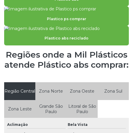
Fornecedores de policarbonato em são paulo
Granulado de abs
Plastico ps comprar
Plastico abs
Plástico abs comprar
Plastico abs reciclado
Plastico abs granulado
Regiões onde a Mil Plásticos
Plastico abs onde comprar
atende Plástico abs comprar:
Plastico abs preço
Plastico abs preto
Plastico abs reciclado
Região Central
Zona Norte
Zona Oeste
Zona Sul
Plastico poliestireno
Grande São
Litoral de São
Zona Leste
Paulo
Paulo
Plastico pp granulado
Plastico ps comprar
Aclimação
Bela Vista