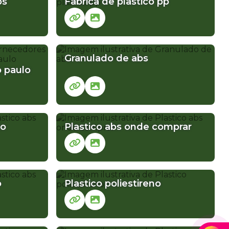
bs
Fabrica de plastico pp
ICLADO
SUCATA PLASTICA
SUCATA PLASTICA A VENDA
Granulado de abs
 paulo
do
Plastico abs onde comprar
o
Plastico poliestireno