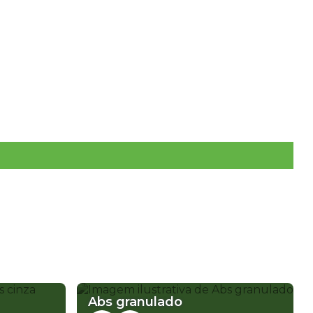
PLÁSTICOS ABS
SERVIÇOS
CONTATO
EÇO
ABS GRANULADO RECICLADO
ABS PC
RECICLADO PREÇO
ABS V0
COMPRA DE PLASTICO PS
Abs granulado