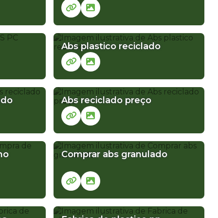
PRESAS DE PLÁSTICOS
FABRICA DE PLASTICO ABS
Abs plastico reciclado
FORNECEDORES DE POLICARBONATO EM SÃO PAULO
TICO ABS ONDE COMPRAR
PLASTICO ABS PREÇO
ado
Abs reciclado preço
PLASTICO PS COMPRAR
PLASTICO PS CRISTAL
no
Comprar abs granulado
OLIESTIRENO RECICLADO
POLIESTIRENO RECICLADO VENDA