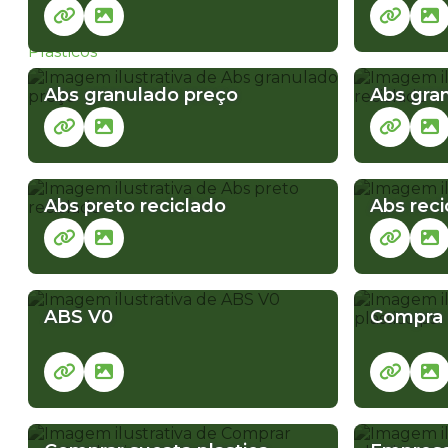
COMPRA DE POLIESTIRENO RECICLADO
Abs granulado preço
Abs gra
FABRICA DE PLASTICO PP
FABRICA DE
GRANULADO DE ABS
PLASTICO ABS
Abs preto reciclado
Abs reci
PLASTICO ABS PRETO
PLASTICO ABS 
ABS V0
Compra 
PLASTICO PS PREÇO
PLASTICO PS RECICLADO