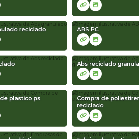
COMPRAR ABS GRANULADO
COMPRAR SUCATA PLASTICA
EM
nulado reciclado
ABS PC
 PLÁSTICOS
FORNECEDOR DE POLICARBONATO GRANULADO
PLÁSTICO ABS COMPRAR
PLASTICO ABS GRANULADO
PLAS
clado
Abs reciclado granul
RECICLADO
PLASTICO POLIESTIRENO
PLASTICO PP GRANULADO
de plastico ps
Compra de poliestire
reciclado
POLICARBONATO PLÁSTICO
POLICARBONATO RECICLADO
P