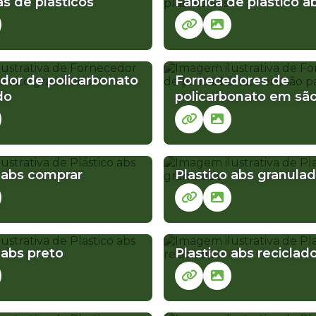
s de plásticos
Fabrica de plastico a
DO PREÇO
PP GRANULADO PRETO
PS GRANULADO
PS REC
dor de policarbonato
Fornecedores de
do
policarbonato em são
 abs comprar
Plastico abs granula
 abs preto
Plastico abs reciclad